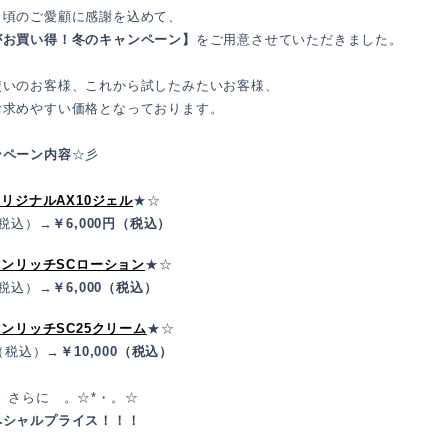
日頃のご愛顧に感謝を込めて、
がお買い得！冬のキャンペーン】
をご用意させていただきました。
使いのお客様、これから試したみたいお客様、
お求めやすい価格となっております。
ンペーン内容
☆彡
yオリジナルAX10ジェル
★☆
（税込）→
￥6,000円（税込）
yエンリッチSCローション
★☆
（税込）→
￥6,000（税込）
yエンリッチSC25クリーム
★☆
0（税込）→
￥10,000（税込）
。さらに 。☆*・。☆
ペシャルプライス！！！