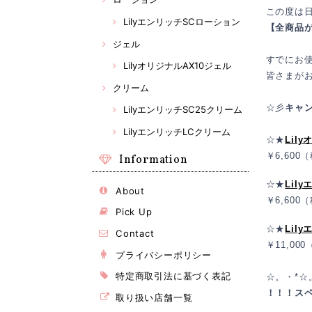
この度は
LilyエンリッチSCローション
【全商品
ジェル
すでにお
LilyオリジナルAX10ジェル
皆さまが
クリーム
☆彡
キャ
LilyエンリッチSC25クリーム
LilyエンリッチLCクリーム
☆★
Lil
￥6,600
Information
☆★
Lil
About
￥6,600
Pick Up
☆★
Lil
Contact
￥11,00
プライバシーポリシー
特定商取引法に基づく表記
☆。・*☆
！！！ス
取り扱い店舗一覧