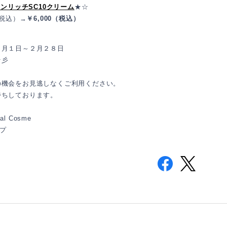
yエンリッチSC10クリーム
★☆
（税込）→
￥6,000（税込）
２月１日～２月２８日
☆彡
の機会をお見逃しなくご利用ください。
待ちしております。
inal Cosme
ップ