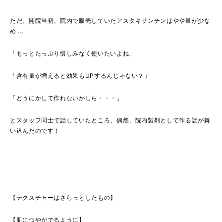
ただ、開院当初、院内で販売していたアスタキサンチンはやや量が少な
め…。
「もっとたっぷり惜しみなく使いたいよね」
「含有量が増えると効果も
UP
するんじゃない？」
「どうにかして作れないかしら・・・」
とスタッフ同士で話していたところ、偶然、院内製剤として作る話が舞
い込んだのです！
【テクスチャーはさらっとしたもの】
【肌につやがでるように】